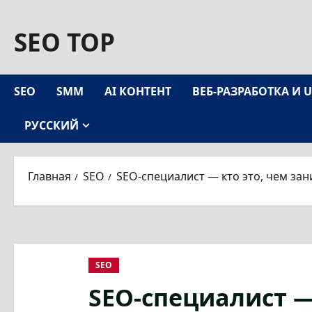
Перейти
SEO TOP
к
содержимому
SEO
SMM
АІ КОНТЕНТ
ВЕБ-РАЗРАБОТКА И 
РУССКИЙ
Главная
SEO
SEO-специалист — кто это, чем зан
SEO
SEO-специалист —